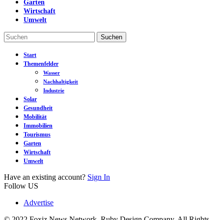
Garten
Wirtschaft
Umwelt
Start
Themenfelder
Wasser
Nachhaltigkeit
Industrie
Solar
Gesundheit
Mobilität
Immobilien
Tourismus
Garten
Wirtschaft
Umwelt
Have an existing account?
Sign In
Follow US
Advertise
© 2022 Foxiz News Network. Ruby Design Company. All Rights