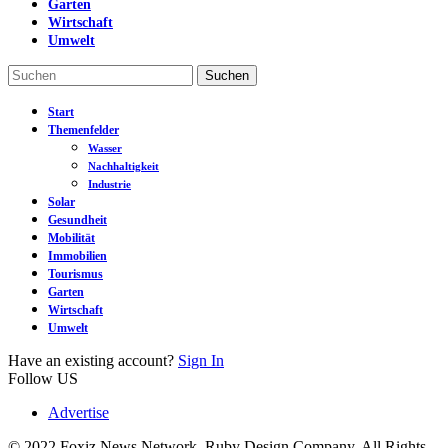
Garten
Wirtschaft
Umwelt
Start
Themenfelder
Wasser
Nachhaltigkeit
Industrie
Solar
Gesundheit
Mobilität
Immobilien
Tourismus
Garten
Wirtschaft
Umwelt
Have an existing account?
Sign In
Follow US
Advertise
© 2022 Foxiz News Network. Ruby Design Company. All Rights