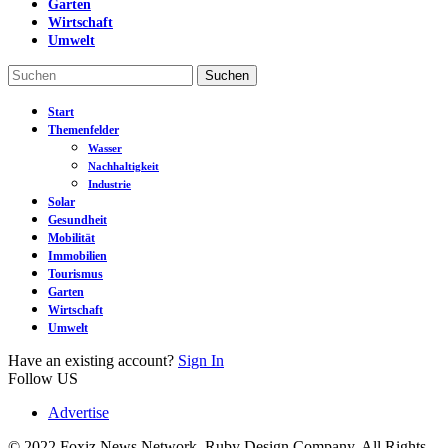
Garten
Wirtschaft
Umwelt
Start
Themenfelder
Wasser
Nachhaltigkeit
Industrie
Solar
Gesundheit
Mobilität
Immobilien
Tourismus
Garten
Wirtschaft
Umwelt
Have an existing account?
Sign In
Follow US
Advertise
© 2022 Foxiz News Network. Ruby Design Company. All Rights