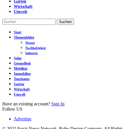
Garten
Wirtschaft
Umwelt
Start
Themenfelder
Wasser
Nachhaltigkeit
Industrie
Solar
Gesundheit
Mobilität
Immobilien
Tourismus
Garten
Wirtschaft
Umwelt
Have an existing account?
Sign In
Follow US
Advertise
© 2022 Foxiz News Network. Ruby Design Company. All Rights