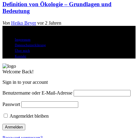
Definition von Ökologie – Grundlagen und
Bedeutung
Von
Heiko Beyer
vor 2 Jahren
© Alle Rechte vorbehalten
Impressum
Datenschutzerklärung
Über mich
Kontakt
Welcome Back!
Sign in to your account
Benutzername oder E-Mail-Adresse
Passwort
Angemeldet bleiben
Passwort vergessen?