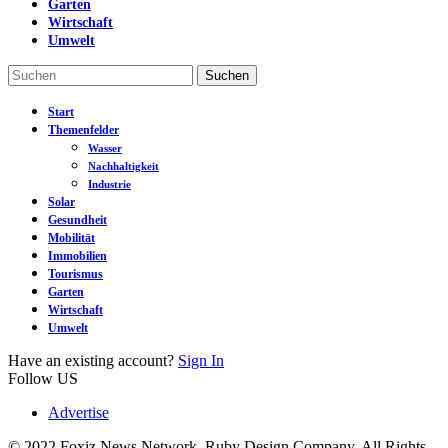
Garten
Wirtschaft
Umwelt
Start
Themenfelder
Wasser
Nachhaltigkeit
Industrie
Solar
Gesundheit
Mobilität
Immobilien
Tourismus
Garten
Wirtschaft
Umwelt
Have an existing account?
Sign In
Follow US
Advertise
© 2022 Foxiz News Network. Ruby Design Company. All Rights