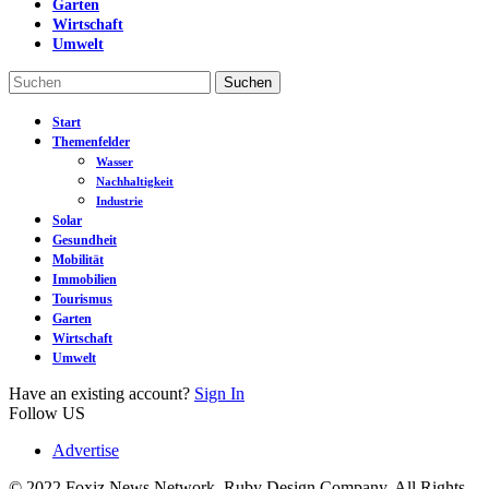
Garten
Wirtschaft
Umwelt
Start
Themenfelder
Wasser
Nachhaltigkeit
Industrie
Solar
Gesundheit
Mobilität
Immobilien
Tourismus
Garten
Wirtschaft
Umwelt
Have an existing account?
Sign In
Follow US
Advertise
© 2022 Foxiz News Network. Ruby Design Company. All Rights