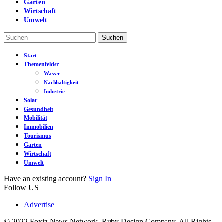
Garten
Wirtschaft
Umwelt
Start
Themenfelder
Wasser
Nachhaltigkeit
Industrie
Solar
Gesundheit
Mobilität
Immobilien
Tourismus
Garten
Wirtschaft
Umwelt
Have an existing account?
Sign In
Follow US
Advertise
© 2022 Foxiz News Network. Ruby Design Company. All Rights